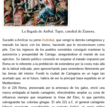
La llegada de Aníbal. Tapiz, catedral de Zamora.
Sucedió a Amílcar su yerno
Asdrúbal
, que vengó la derrota cartaginesa y
reanudó los lazos con los iberos, haciendo que le reconociesen como
jefe. Con los ingresos de los pueblos sometidos consiguió mantener la
autonomía y prosperidad de Cartago, asegurándose el mando de sus
ejércitos. Su talento político consistió en respetar el tratado impuesto por
Roma en lo referente a la prohibición de extenderse por la costa más allá
de la latitud indicada, pero aprovechando para extenderse libremente por
las tierras del interior. Fundó la ciudad de Cartagena en un lugar tan
acertado que, en el futuro, habría de ser la principal base española en el
Mediterráneo.
En el 226 Roma, presionada por la amenaza de los galos, envió una
nueva embajada al bando cartaginés, ofreciéndoles ampliar su zona de
influencia siempre que respetaran la línea del Ebro, lo que permitía
salvaguardar las colonias griegas. El año 221 a.C. el general cartaginés
falleció asesinado, sucediéndole su pariente Aníbal, un genio militar