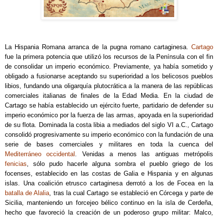
La Hispania Romana arranca de la pugna romano cartaginesa.
Cartago
fue la primera potencia que utilizó los recursos de la Península con el fin
de consolidar un imperio económico. Previamente, ya había sometido y
obligado a fusionarse aceptando su superioridad a los belicosos pueblos
libios, fundando una oligarquía plutocrática a la manera de las repúblicas
comerciales italianas de finales de la Edad Media. En la ciudad de
Cartago se había establecido un ejército fuerte, partidario de defender su
imperio económico por la fuerza de las armas, apoyada en la superioridad
de su flota. Dominada la costa libia a mediados del siglo VI a.C., Cartago
consolidó progresivamente su imperio económico con la fundación de una
serie de bases comerciales y militares en toda la cuenca del
Mediterráneo occidental
. Venidas a menos las antiguas metrópolis
fenicias
, sólo pudo hacerle alguna sombra el pueblo griego de los
focenses, establecido en las costas de Galia e Hispania y en algunas
islas. Una coalición etrusco cartaginesa derrotó a los de Focea en la
batalla de Alalia
, tras la cual Cartago se estableció en Córcega y parte de
Sicilia, manteniendo un forcejeo bélico continuo en la isla de Cerdeña,
hecho que favoreció la creación de un poderoso grupo militar: Malco,