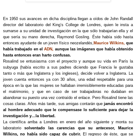
En 1950 sus avances en dicha disciplina llegan a oídos de John Randall
director del laboratorio del King’s College de Londres, quien le insta a
sumarse a su unidad de investigación en la que sólo trabajarían ella y el
que sería su mano derecha, Raymond Gosling. Éste había sido hasta
entonces ayudante de un joven físico neozelandés,
Maurice Wilkins,
que
había trabajado en el
ADN,
aunque las imágenes que había obtenido
hasta entonces eran harto confusas.
Rosalind se entusiasma con el proyecto y aunque su vida en París la
subyuga (había escrito a sus padres diciendo que Francia le gustaba
tanto o más que Inglaterra y los ingleses), decide volver a Inglaterra. La
joven cuenta entonces ya con 30 años, una edad respetable para una
época en la que las mujeres se hallaban irremisiblemente educadas para
el matrimonio, y que en caso de ser trabajadoras no dudaban en
abandonar su puesto una vez contraído el enlace. Pero Rosalind tiene las
cosas claras. Años más tarde, sus amigas contarán que
jamás encontró
al hombre adecuado que le compensase lo suficiente para dejar la
investigación y…la libertad.
La científica arriba a Londres en enero del año siguiente y monta su
laboratorio
solventado las carencias que su antecesor, Maurice
Wilkins, no había sido capaz de cubrir.
El regreso de éste, que se