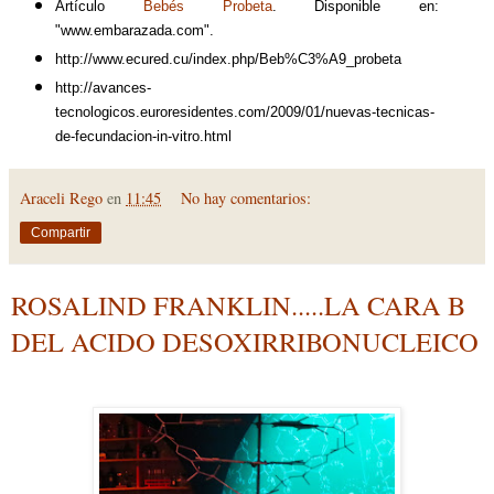
Artículo
Bebés Probeta
. Disponible en:
"www.embarazada.com".
http://www.ecured.cu/index.php/Beb%C3%A9_probeta
http://avances-
tecnologicos.euroresidentes.com/2009/01/nuevas-tecnicas-
de-fecundacion-in-vitro.html
Araceli Rego
en
11:45
No hay comentarios:
Compartir
ROSALIND FRANKLIN.....LA CARA B
DEL ACIDO DESOXIRRIBONUCLEICO