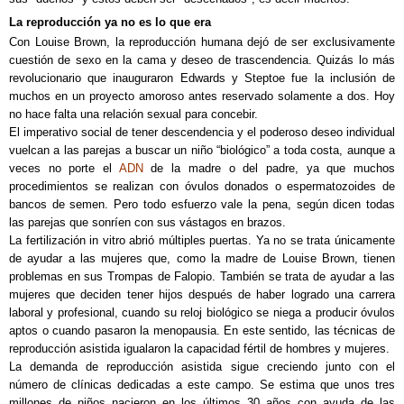
La reproducción ya no es lo que era
Con Louise Brown, la reproducción humana dejó de ser exclusivamente
cuestión de sexo en la cama y deseo de trascendencia. Quizás lo más
revolucionario que inauguraron Edwards y Steptoe fue la inclusión de
muchos en un proyecto amoroso antes reservado solamente a dos. Hoy
no hace falta una relación sexual para concebir.
El imperativo social de tener descendencia y el poderoso deseo individual
vuelcan a las parejas a buscar un niño “biológico” a toda costa, aunque a
veces no porte el
ADN
de la madre o del padre, ya que muchos
procedimientos se realizan con óvulos donados o espermatozoides de
bancos de semen. Pero todo esfuerzo vale la pena, según dicen todas
las parejas que sonríen con sus vástagos en brazos.
La fertilización in vitro abrió múltiples puertas. Ya no se trata únicamente
de ayudar a las mujeres que, como la madre de Louise Brown, tienen
problemas en sus Trompas de Falopio. También se trata de ayudar a las
mujeres que deciden tener hijos después de haber logrado una carrera
laboral y profesional, cuando su reloj biológico se niega a producir óvulos
aptos o cuando pasaron la menopausia. En este sentido, las técnicas de
reproducción asistida igualaron la capacidad fértil de hombres y mujeres.
La demanda de reproducción asistida sigue creciendo junto con el
número de clínicas dedicadas a este campo. Se estima que unos tres
millones de niños nacieron en los últimos 30 años con ayuda de las