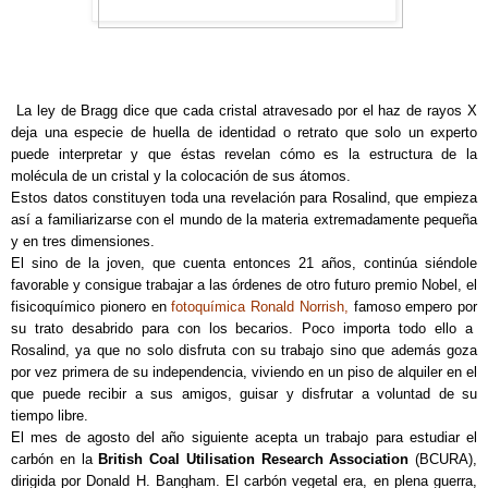
La ley de Bragg dice que cada cristal atravesado por el haz de rayos X
deja una especie de huella de identidad o retrato que solo un experto
puede interpretar y que éstas revelan cómo es la estructura de la
molécula de un cristal y la colocación de sus átomos.
Estos datos constituyen toda una revelación para Rosalind, que empieza
así a familiarizarse con el mundo de la materia extremadamente pequeña
y en tres dimensiones.
El sino de la joven, que cuenta entonces 21 años, continúa siéndole
favorable y consigue trabajar a las órdenes de otro futuro premio Nobel, el
fisicoquímico pionero en
fotoquímica Ronald Norrish,
famoso empero por
su trato desabrido para con los becarios. Poco importa todo ello a
Rosalind, ya que no solo disfruta con su trabajo sino que además goza
por vez primera de su independencia, viviendo en un piso de alquiler en el
que puede recibir a sus amigos, guisar y disfrutar a voluntad de su
tiempo libre.
El mes de agosto del año siguiente acepta un trabajo para estudiar el
carbón en la
British Coal Utilisation Research Association
(BCURA),
dirigida por Donald H. Bangham. El carbón vegetal era, en plena guerra,