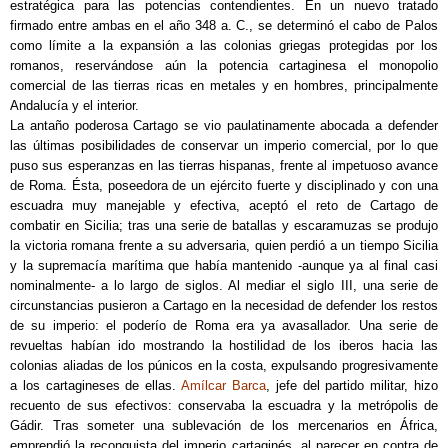
estratégica para las potencias contendientes. En un nuevo tratado
firmado entre ambas en el año 348 a. C., se determinó el cabo de Palos
como límite a la expansión a las colonias griegas protegidas por los
romanos, reservándose aún la potencia cartaginesa el monopolio
comercial de las tierras ricas en metales y en hombres, principalmente
Andalucía y el interior.
La antaño poderosa Cartago se vio paulatinamente abocada a defender
las últimas posibilidades de conservar un imperio comercial, por lo que
puso sus esperanzas en las tierras hispanas, frente al impetuoso avance
de Roma. Ésta, poseedora de un ejército fuerte y disciplinado y con una
escuadra muy manejable y efectiva, aceptó el reto de Cartago de
combatir en Sicilia; tras una serie de batallas y escaramuzas se produjo
la victoria romana frente a su adversaria, quien perdió a un tiempo Sicilia
y la supremacía marítima que había mantenido -aunque ya al final casi
nominalmente- a lo largo de siglos. Al mediar el siglo III, una serie de
circunstancias pusieron a Cartago en la necesidad de defender los restos
de su imperio: el poderío de Roma era ya avasallador. Una serie de
revueltas habían ido mostrando la hostilidad de los iberos hacia las
colonias aliadas de los púnicos en la costa, expulsando progresivamente
a los cartagineses de ellas.
Amílcar Barca
, jefe del partido militar, hizo
recuento de sus efectivos: conservaba la escuadra y la metrópolis de
Gádir. Tras someter una sublevación de los mercenarios en África,
emprendió la reconquista del imperio cartaginés, al parecer en contra de