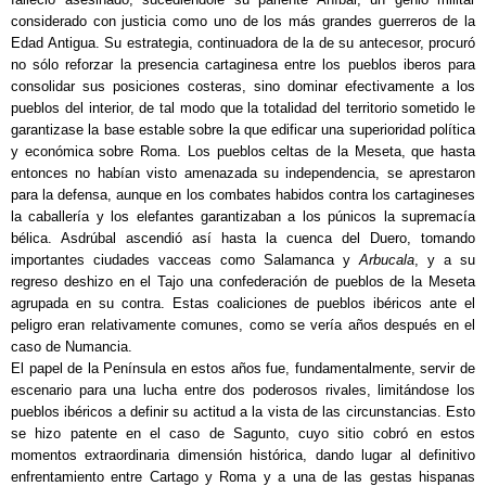
considerado con justicia como uno de los más grandes guerreros de la
Edad Antigua. Su estrategia, continuadora de la de su antecesor, procuró
no sólo reforzar la presencia cartaginesa entre los pueblos iberos para
consolidar sus posiciones costeras, sino dominar efectivamente a los
pueblos del interior, de tal modo que la totalidad del territorio sometido le
garantizase la base estable sobre la que edificar una superioridad política
y económica sobre Roma. Los pueblos celtas de la Meseta, que hasta
entonces no habían visto amenazada su independencia, se aprestaron
para la defensa, aunque en los combates habidos contra los cartagineses
la caballería y los elefantes garantizaban a los púnicos la supremacía
bélica. Asdrúbal ascendió así hasta la cuenca del Duero, tomando
importantes ciudades vacceas como Salamanca y
Arbucala
, y a su
regreso deshizo en el Tajo una confederación de pueblos de la Meseta
agrupada en su contra. Estas coaliciones de pueblos ibéricos ante el
peligro eran relativamente comunes, como se vería años después en el
caso de Numancia.
El papel de la Península en estos años fue, fundamentalmente, servir de
escenario para una lucha entre dos poderosos rivales, limitándose los
pueblos ibéricos a definir su actitud a la vista de las circunstancias. Esto
se hizo patente en el caso de Sagunto, cuyo sitio cobró en estos
momentos extraordinaria dimensión histórica, dando lugar al definitivo
enfrentamiento entre Cartago y Roma y a una de las gestas hispanas