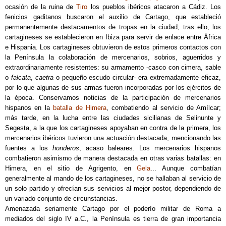
ocasión de la ruina de
Tiro
los pueblos ibéricos atacaron a Cádiz. Los
fenicios gaditanos buscaron el auxilio de Cartago, que estableció
permanentemente destacamentos de tropas en la ciudad; tras ello, los
cartagineses se establecieron en Ibiza para servir de enlace entre África
e Hispania. Los cartagineses obtuvieron de estos primeros contactos con
la Península la colaboración de mercenarios, sobrios, aguerridos y
extraordinariamente resistentes: su armamento -casco con cimera, sable
o
falcata
,
caetra
o pequeño escudo circular- era extremadamente eficaz,
por lo que algunas de sus armas fueron incorporadas por los ejércitos de
la época. Conservamos noticias de la participación de mercenarios
hispanos en la
batalla de Himera
, combatiendo al servicio de Amílcar;
más tarde, en la lucha entre las ciudades sicilianas de Selinunte y
Segesta, a la que los cartagineses apoyaban en contra de la primera, los
mercenarios ibéricos tuvieron una actuación destacada, mencionando las
fuentes a los
honderos
, acaso baleares. Los mercenarios hispanos
combatieron asimismo de manera destacada en otras varias batallas: en
Himera, en el sitio de Agrigento, en
Gela
... Aunque combatían
generalmente al mando de los cartagineses, no se hallaban al servicio de
un solo partido y ofrecían sus servicios al mejor postor, dependiendo de
un variado conjunto de circunstancias.
Amenazada seriamente Cartago por el poderío militar de Roma a
mediados del siglo IV a.C., la Península es tierra de gran importancia