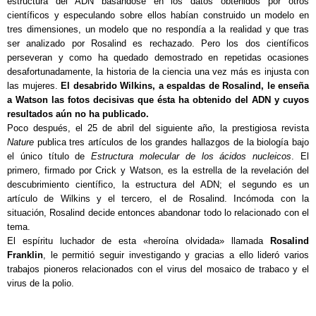
estructura del ADN basándose en los datos obtenidos por otros
científicos y especulando sobre ellos habían construido un modelo en
tres dimensiones, un modelo que no respondía a la realidad y que tras
ser analizado por Rosalind es rechazado. Pero los dos científicos
perseveran y como ha quedado demostrado en repetidas ocasiones
desafortunadamente, la historia de la ciencia una vez más es injusta con
las mujeres.
El desabrido Wilkins, a espaldas de Rosalind, le enseña
a Watson las fotos decisivas que ésta ha obtenido del ADN y cuyos
resultados aún no ha publicado.
Poco después, el 25 de abril del siguiente año, la prestigiosa revista
Nature
publica tres artículos de los grandes hallazgos de la biología bajo
el único título de
Estructura molecular de los ácidos nucleicos
. El
primero, firmado por Crick y Watson, es la estrella de la revelación del
descubrimiento científico, la estructura del ADN; el segundo es un
artículo de Wilkins y el tercero, el de Rosalind. Incómoda con la
situación, Rosalind decide entonces abandonar todo lo relacionado con el
tema.
El espíritu luchador de esta «heroína olvidada» llamada
Rosalind
Franklin
, le permitió seguir investigando y gracias a ello lideró varios
trabajos pioneros relacionados con el virus del mosaico de trabaco y el
virus de la polio.