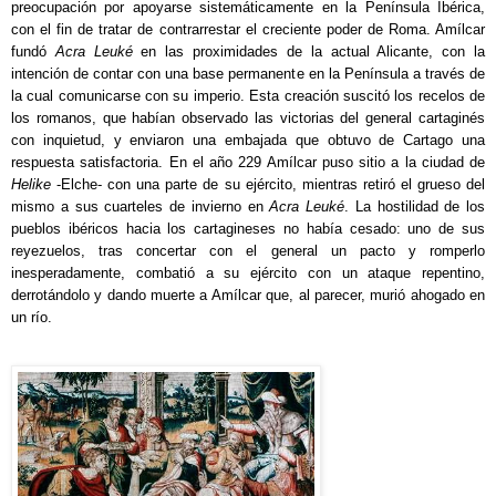
preocupación por apoyarse sistemáticamente en la Península Ibérica,
con el fin de tratar de contrarrestar el creciente poder de Roma. Amílcar
fundó
Acra Leuké
en las proximidades de la actual Alicante, con la
intención de contar con una base permanente en la Península a través de
la cual comunicarse con su imperio. Esta creación suscitó los recelos de
los romanos, que habían observado las victorias del general cartaginés
con inquietud, y enviaron una embajada que obtuvo de Cartago una
respuesta satisfactoria. En el año 229 Amílcar puso sitio a la ciudad de
Helike
-Elche- con una parte de su ejército, mientras retiró el grueso del
mismo a sus cuarteles de invierno en
Acra Leuké
. La hostilidad de los
pueblos ibéricos hacia los cartagineses no había cesado: uno de sus
reyezuelos, tras concertar con el general un pacto y romperlo
inesperadamente, combatió a su ejército con un ataque repentino,
derrotándolo y dando muerte a Amílcar que, al parecer, murió ahogado en
un río.